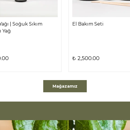
Yağı | Soğuk Sıkım
El Bakım Seti
ı Yağ
0.00
₺ 2,500.00
Mağazamız