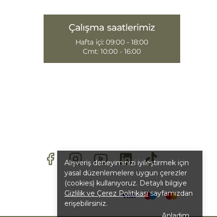
Alışveriş deneyiminizi iyileştirmek için
yasal düzenlemelere uygun çerezler
(cookies) kullanıyoruz. Detaylı bilgiye
Gizlilik ve Çerez Politikası
sayfamızdan
erişebilirsiniz.
Anladım