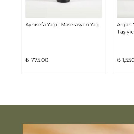
Aynısefa Yağı | Maserasyon Yağ
Argan 
Taşıyıc
₺ 775.00
₺ 1,55