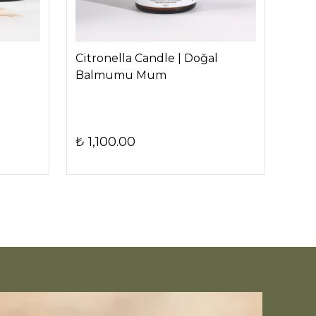
Citronella Candle | Doğal
Bron
Balmumu Mum
₺ 1,100.00
₺ 2