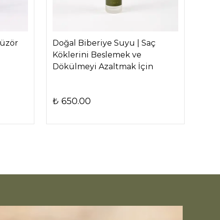
füzör
Doğal Biberiye Suyu | Saç
Citr
Köklerini Beslemek ve
Ba
Dökülmeyi Azaltmak İçin
₺ 650.00
₺ 1,