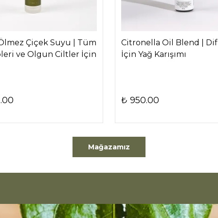
Ölmez Çiçek Suyu | Tüm
Citronella Oil Blend | Di
pleri ve Olgun Ciltler İçin
İçin Yağ Karışımı
0.00
₺ 950.00
Mağazamız