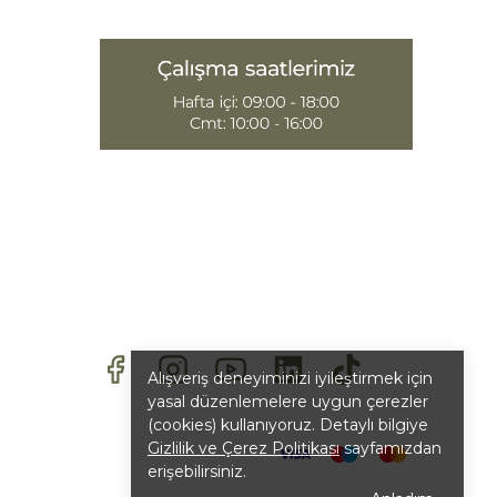
Alışveriş deneyiminizi iyileştirmek için
yasal düzenlemelere uygun çerezler
(cookies) kullanıyoruz. Detaylı bilgiye
Gizlilik ve Çerez Politikası
sayfamızdan
erişebilirsiniz.