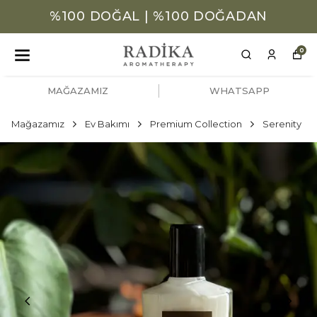
%100 DOĞAL | %100 DOĞADAN
0
MAĞAZAMIZ
WHATSAPP
Mağazamız
Ev Bakımı
Premium Collection
Serenity