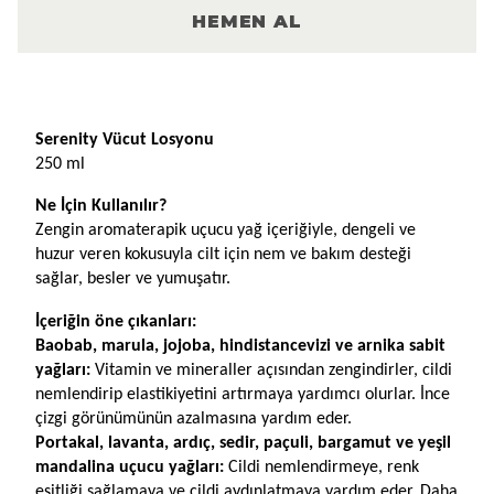
HEMEN AL
Ürün Açıklaması
Serenity Vücut Losyonu
250 ml
Ne İçin Kullanılır?
Zengin aromaterapik uçucu yağ içeriğiyle, dengeli ve 
huzur veren kokusuyla cilt için nem ve bakım desteği 
sağlar, besler ve yumuşatır.
İçeriğin öne çıkanları: 
Baobab, marula, jojoba, hindistancevizi ve arnika sabit 
yağları: 
Vitamin ve mineraller açısından zengindirler, cildi 
nemlendirip elastikiyetini artırmaya yardımcı olurlar. İnce 
çizgi görünümünün azalmasına yardım eder. 
Portakal, lavanta, ardıç, sedir, paçuli, bargamut ve yeşil 
mandalina uçucu yağları: 
Cildi nemlendirmeye, renk 
eşitliği sağlamaya ve cildi aydınlatmaya yardım eder. Daha 