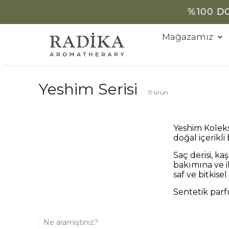
Mağazamız
Yeshim Serisi
11
ürün
Yeshim Koleks
doğal içerikli 
Saç derisi, ka
bakımına ve 
saf ve bitkisel
Sentetik parf