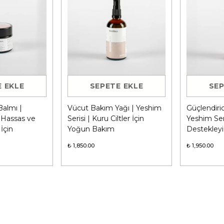
 EKLE
SEPETE EKLE
SEP
almı |
Vücut Bakım Yağı | Yeshim
Güçlendiri
| Hassas ve
Serisi | Kuru Ciltler İçin
Yeshim Ser
 İçin
Yoğun Bakım
Destekleyi
₺ 1,850.00
₺ 1,950.00