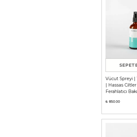
SEPETE
Vücut Spreyi |
| Hassas Ciltler
Ferahlatıcı Ba
₺ 850.00