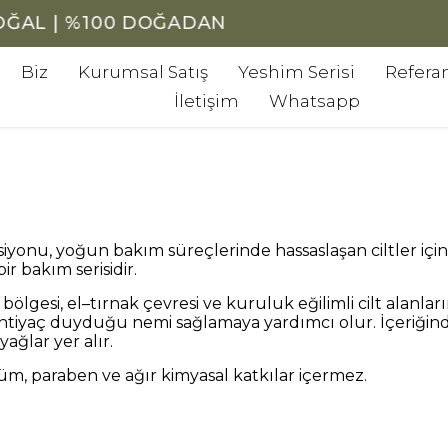
%100 DOĞAL | %100 DOĞADAN
Biz
Kurumsal Satış
Yeshim Serisi
Referan
İletişim
Whatsapp
iyonu, yoğun bakım süreçlerinde hassaslaşan ciltler için g
bir bakım serisidir.
ş bölgesi, el–tırnak çevresi ve kuruluk eğilimli cilt alanlar
ihtiyaç duyduğu nemi sağlamaya yardımcı olur. İçeriğ
 yağlar yer alır.
üm, paraben ve ağır kimyasal katkılar içermez.