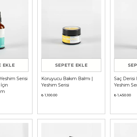
 EKLE
SEPETE EKLE
SEP
 Yeshim Serisi
Koruyucu Bakım Balmı |
Saç Derisi
 İçin
Yeshim Serisi
Yeshim Ser
kım
₺ 1,100.00
₺ 1,450.00