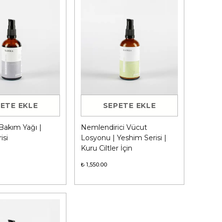
ETE EKLE
SEPETE EKLE
 Bakım Yağı |
Nemlendirici Vücut
isi
Losyonu | Yeshim Serisi |
Kuru Ciltler İçin
₺ 1,550.00