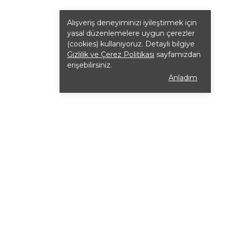
Alışveriş deneyiminizi iyileştirmek için
yasal düzenlemelere uygun çerezler
(cookies) kullanıyoruz. Detaylı bilgiye
Gizlilik ve Çerez Politikası
sayfamızdan
erişebilirsiniz.
Anladım
Radika Aromatherapy'nin ürünleri,
%100 doğal yağlardan, bitki bazlı