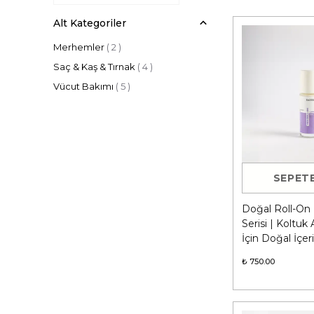
Alt Kategoriler
Merhemler
(
2
)
Saç & Kaş & Tırnak
(
4
)
Vücut Bakımı
(
5
)
SEPETE
Doğal Roll-On
Serisi | Koltuk 
İçin Doğal İçeri
₺ 750.00