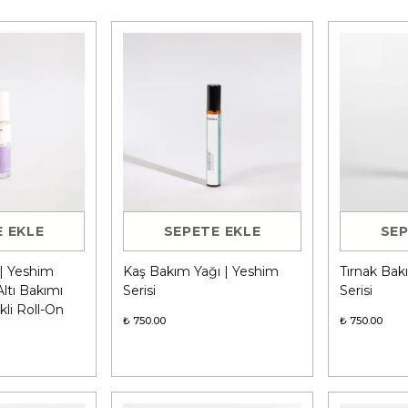
 EKLE
SEPETE EKLE
SEP
 | Yeshim
Kaş Bakım Yağı | Yeshim
Tırnak Bak
Altı Bakımı
Serisi
Serisi
kli Roll-On
₺ 750.00
₺ 750.00