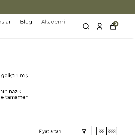
slar
Blog
Akademi
0
eliştirilmiş
ının nazik
inde tamamen
Fiyat artan