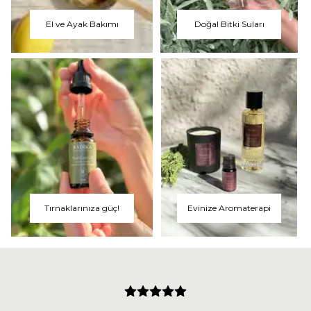
El ve Ayak Bakımı
Doğal Bitki Suları
Tırnaklarınıza güç!
Evinize Aromaterapi