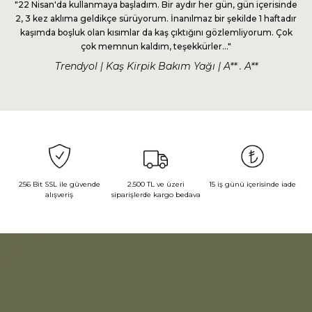
"22 Nisan'da kullanmaya başladım. Bir aydır her gün, gün içerisinde
2, 3 kez aklıma geldikçe sürüyorum. İnanılmaz bir şekilde 1 haftadır
kaşımda boşluk olan kısımlar da kaş çıktığını gözlemliyorum. Çok
çok memnun kaldım, teşekkürler..."
Trendyol | Kaş Kirpik Bakım Yağı | A** . A**
256 Bit SSL ile güvende
2.500 TL ve üzeri
15 iş günü içerisinde iade
alışveriş
siparişlerde kargo bedava