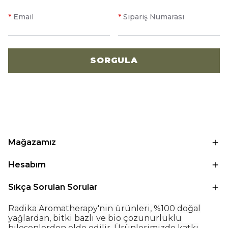
*
Email
*
Sipariş Numarası
SORGULA
Mağazamız
Hesabım
Sıkça Sorulan Sorular
Radika Aromatherapy'nin ürünleri, %100 doğal
yağlardan, bitki bazlı ve bio çözünürlüklü
bileşenlerden elde edilir. Ürünlerimizde katkı