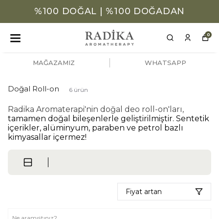
00 DOĞAL | %100 DOĞADAN
%1
0
MAĞAZAMIZ
WHATSAPP
Doğal Roll-on
6
ürün
Radika Aromaterapi'nin doğal deo roll-on'ları,
tamamen doğal bileşenlerle geliştirilmiştir. Sentetik
içerikler, alüminyum, paraben ve petrol bazlı
kimyasallar içermez!
Fiyat artan