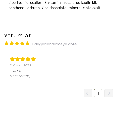
biberiye hidrosolleri. E vitamini, squalane, kaolin kil, 
panthenol, arbutin, zinc risonolate, mineral çinko oksit
Yorumlar
1 değerlendirmeye göre
6 Kasım 2025
Emel
A.
Satın Alınmış
1