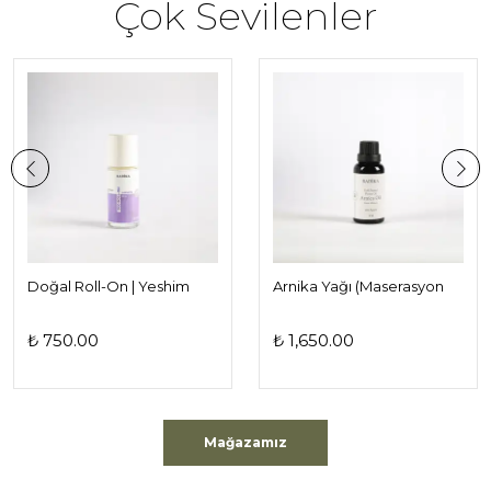
Çok Sevilenler
Doğal Roll-On | Yeshim
Arnika Yağı (Maserasyon
Serisi | Koltuk Altı Bakımı
Yöntemiyle Üretilmiş)
İçin Doğal İçerikli Roll-On
₺ 750.00
₺ 1,650.00
Mağazamız