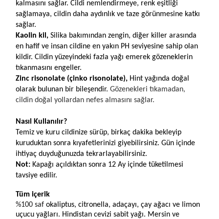
kalmasını sağlar. Cildi nemlendirmeye, renk eşitliği 
sağlamaya, cildin daha aydınlık ve taze görünmesine katkı 
sağlar.
Kaolin kil, 
Silika bakımından zengin, diğer killer arasında 
en hafif ve insan cildine en yakın PH seviyesine sahip olan 
kildir. Cildin yüzeyindeki fazla yağı emerek gözeneklerin 
tıkanmasını engeller.
Zinc risonolate (çinko risonolate), 
Hint yağında doğal 
olarak bulunan bir bileşendir. 
Gözenekleri tıkamadan, 
cildin doğal yollardan nefes almasını sağlar.
Nasıl Kullanılır?
Temiz ve kuru cildinize sürüp, birkaç dakika bekleyip 
kuruduktan sonra kıyafetlerinizi giyebilirsiniz. Gün içinde 
ihtiyaç duyduğunuzda tekrarlayabilirsiniz. 
Not:
 Kapağı açıldıktan sonra 12 Ay içinde tüketilmesi 
tavsiye edilir.
Tüm içerik
%100 saf 
okaliptus, citronella, adaçayı, çay ağacı ve limon 
uçucu yağları. Hindistan cevizi sabit yağı. Mersin ve 