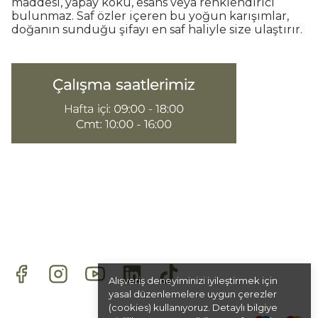
maddesi, yapay koku, esans veya renklendirici
bulunmaz. Saf özler içeren bu yoğun karışımlar,
doğanın sunduğu şifayı en saf haliyle size ulaştırır.
Alışveriş deneyiminizi iyileştirmek için
yasal düzenlemelere uygun çerezler
(cookies) kullanıyoruz. Detaylı bilgiye