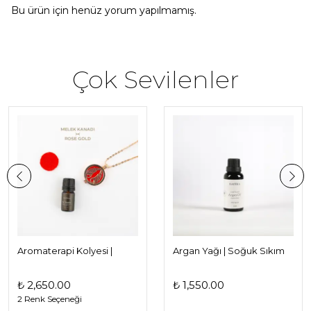
Bu ürün için henüz yorum yapılmamış.
Çok Sevilenler
Aromaterapi Kolyesi |
Argan Yağı | Soğuk Sıkım
Melek Kanadı Kolye |
Taşıyıcı Yağ
Uçucu Yağ Damlatmak
₺ 2,650.00
₺ 1,550.00
için
2 Renk Seçeneği