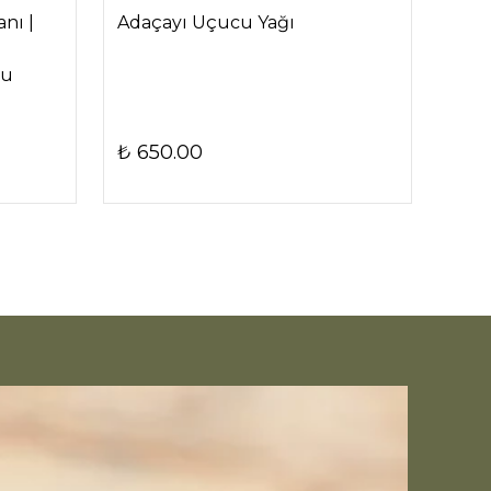
nı |
Adaçayı Uçucu Yağı
Doğ
Bere
su
Den
Kok
₺ 650.00
₺ 1