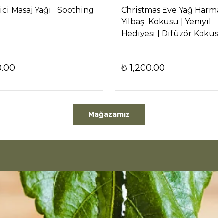
ci Masaj Yağı | Soothing
Christmas Eve Yağ Harma
Yılbaşı Kokusu | Yeniyıl
Hediyesi | Difüzör Koku
0.00
₺ 1,200.00
Mağazamız