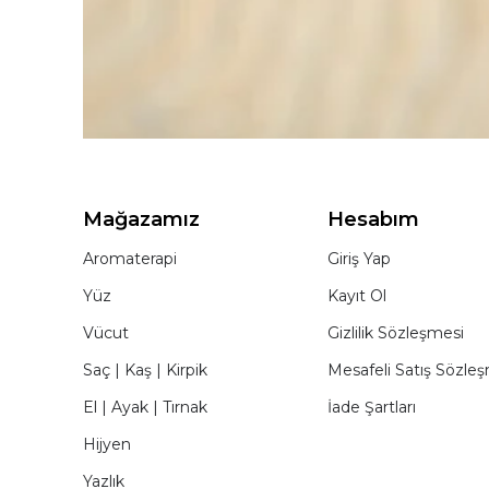
Mağazamız
Hesabım
Aromaterapi
Giriş Yap
Yüz
Kayıt Ol
Vücut
Gizlilik Sözleşmesi
Saç | Kaş | Kirpik
Mesafeli Satış Sözle
El | Ayak | Tırnak
İade Şartları
Hijyen
Yazlık