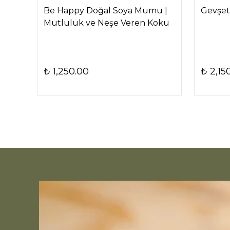
çin
Be Happy Doğal Soya Mumu |
Gevşeti
Mutluluk ve Neşe Veren Koku
₺ 1,250.00
₺ 2,15