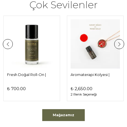
Çok Sevilenler
Fresh Doğal Roll-On |
Aromaterapi Kolyesi |
Unisex
Hayat Ağacı Kolye | Uçucu
Yağ Damlatmak için
₺ 700.00
₺ 2,650.00
2 Renk Seçeneği
Mağazamız