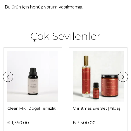
Bu ürün için henüz yorum yapılmamış.
Çok Sevilenler
Clean Mix | Doğal Temizlik
Christmas Eve Set | Yılbaşı
Karışımı | Çamaşır & Bulaşık
ve Noel Hediye Seti |
Makinesi ve Yüzey
Doğal Vanilya ve Tarçın
₺ 1,350.00
₺ 3,500.00
Temizliği İçin
Kokuları