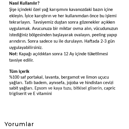
Nasıl Kullanılır?
Şişe içindeki özel yağ karışımını kavanozdaki bazın içine 
ekleyin. İyice karıştırın ve her kullanımdan önce bu işlemi 
tekrarlayın.  Tavsiyemiz duştan sonra gözenekler açıkken 
uygulamak. Avucunuza bir miktar ovma alın, vücudunuzun 
istediğiniz bölgesinden başlayarak ovalayın, peeling yapıp 
arındırın. Sonra sadece su ile durulayın. Haftada 2-3 gün 
uygulayabilirsiniz.
Not:
 Kapağı açıldıktan sonra 12 Ay içinde tüketilmesi 
tavsiye edilir.
Tüm içerik
%100 saf portakal, lavanta, bergamot ve limon uçucu 
yağları. Tatlı badem, aynısefa, jojoba ve hindistan cevizi 
sabit yağları. 
Epsom ve kaya tuzu, bitkisel gliserin, 
c
apric 
trigliserit ve E vitamini
Yorumlar