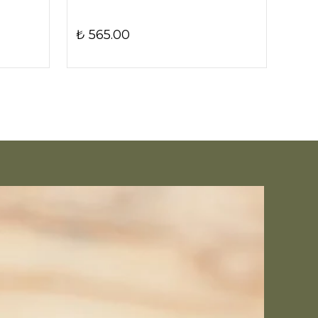
₺ 565.00
₺ 9