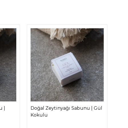
u |
Doğal Zeytinyağı Sabunu | Gül
Duda
Kokulu
Dud