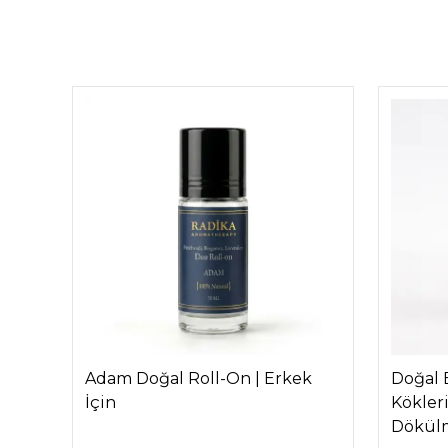
k
Adam Doğal Roll-On | Erkek
Doğal 
İçin
Kökler
Dökülm