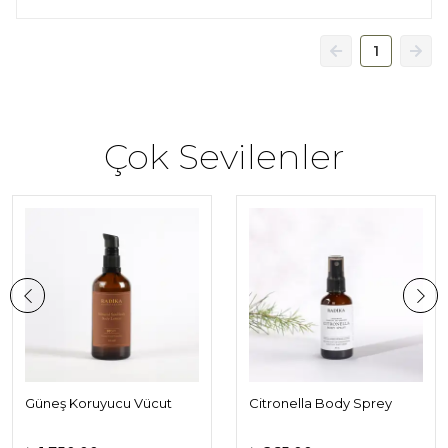
1
Çok Sevilenler
Güneş Koruyucu Vücut
Citronella Body Sprey
Losyonu SPF 30 | Mineral
(küçük boy) | Doğal Vücut
Sunblock
Spreyi