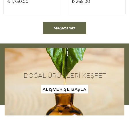
₺ 1,750.00
₺ 265.00
Mağazamız
DOĞAL ÜRÜNLERİ KEŞFET
ALIŞVERİŞE BAŞLA