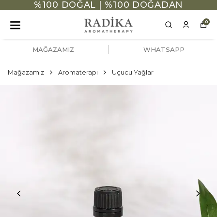
%100 DOĞAL | %100 DOĞADAN
0
MAĞAZAMIZ
WHATSAPP
Mağazamız
Aromaterapi
Uçucu Yağlar