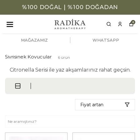
%100 DOĞAL | %100 DOĞADAN
0
MAĞAZAMIZ
WHATSAPP
Sivrisinek Kovucular
6
ürün
Citronella Serisi ile yaz akşamlarınız rahat geçsin.
Fiyat artan