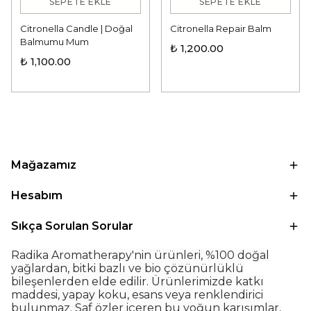
SEPETE EKLE
SEPETE EKLE
Citronella Candle | Doğal
Citronella Repair Balm
Balmumu Mum
₺ 1,200.00
₺ 1,100.00
Mağazamız
Hesabım
Sıkça Sorulan Sorular
Radika Aromatherapy'nin ürünleri, %100 doğal
yağlardan, bitki bazlı ve bio çözünürlüklü
bileşenlerden elde edilir. Ürünlerimizde katkı
maddesi, yapay koku, esans veya renklendirici
bulunmaz. Saf özler içeren bu yoğun karışımlar,