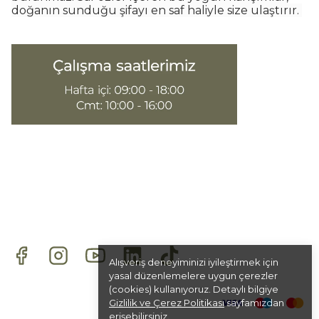
doğanın sunduğu şifayı en saf haliyle size ulaştırır.
Alışveriş deneyiminizi iyileştirmek için
yasal düzenlemelere uygun çerezler
(cookies) kullanıyoruz. Detaylı bilgiye
Gizlilik ve Çerez Politikası
sayfamızdan
erişebilirsiniz.