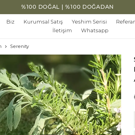
%100 DOĞAL | %100 DOĞADAN
Biz
Kurumsal Satış
Yeshim Serisi
Referan
İletişim
Whatsapp
n
Serenity