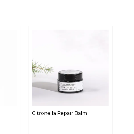
Citronella Repair Balm
Baob