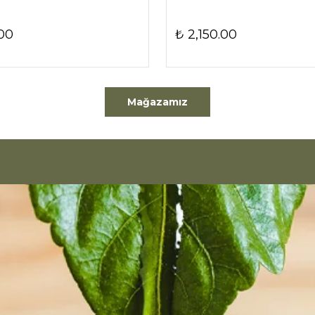
00
₺ 2,150.00
Mağazamız