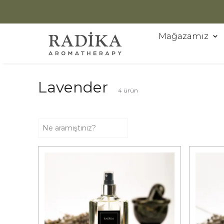
Mağazamız
Lavender
4
ürün