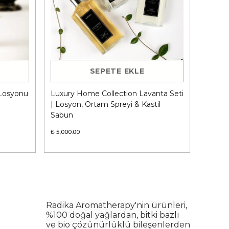
SEPETE EKLE
 Losyonu
Luxury Home Collection Lavanta Seti
| Losyon, Ortam Spreyi & Kastil
Sabun
₺ 5,000.00
Radika Aromatherapy'nin ürünleri,
%100 doğal yağlardan, bitki bazlı
ve bio çözünürlüklü bileşenlerden