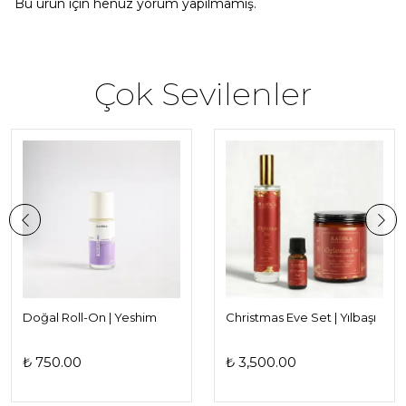
Bu ürün için henüz yorum yapılmamış.
Çok Sevilenler
Doğal Roll-On | Yeshim
Christmas Eve Set | Yılbaşı
Serisi | Koltuk Altı Bakımı
ve Noel Hediye Seti |
İçin Doğal İçerikli Roll-On
Doğal Vanilya ve Tarçın
₺ 750.00
₺ 3,500.00
Kokuları