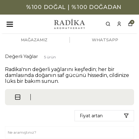
%100 DOĞAL | %100 DOĞADAN
0
MAĞAZAMIZ
WHATSAPP
Değerli Yağlar
5
ürün
Radika'nın değerli yağlarını keşfedin; her bir
damlasında doğanın saf gücünü hissedin, cildinize
lüks bir bakım sunun.
Fiyat artan